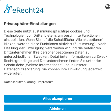
Tel: 09747 242
pfarrei.schondra@bistum-wuerzburg.de
Kontakt
Anfrage direkt senden
Startseite
Zurück zur Startseite
© 2026 BISTUM WÜRZBURG
IMPRESSUM
|
DATENSCHUTZERKLÄRUNG
|
ERKLÄRUNG ZUR BARRIEREFREIHEIT
|
COOKIE-EINSTELLUNGEN